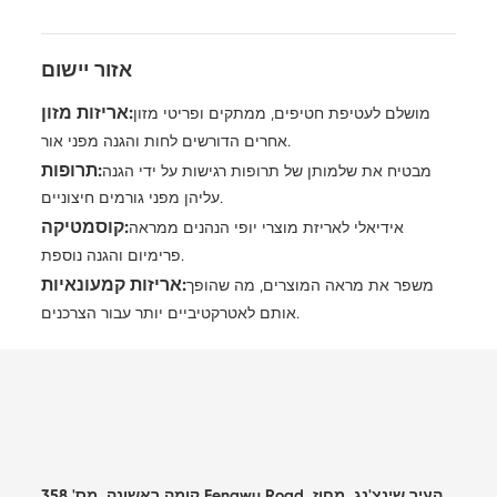
אזור יישום
אריזות מזון:
מושלם לעטיפת חטיפים, ממתקים ופריטי מזון
אחרים הדורשים לחות והגנה מפני אור.
תרופות:
מבטיח את שלמותן של תרופות רגישות על ידי הגנה
עליהן מפני גורמים חיצוניים.
קוסמטיקה:
אידיאלי לאריזת מוצרי יופי הנהנים ממראה
פרימיום והגנה נוספת.
אריזות קמעונאיות:
משפר את מראה המוצרים, מה שהופך
אותם לאטרקטיביים יותר עבור הצרכנים.
קומה ראשונה, מס' 358 Fengwu Road, העיר שינצ'נג, מחוז