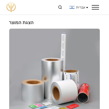
עברית

הצגת המוצר