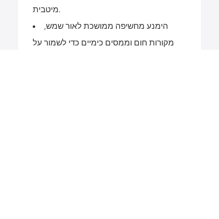
מיטבית.
הימנע מחשיפה ממושכת לאור שמש,
מקורות חום וממסים כימיים כדי לשמור על
איכות ההדפסה.
אחסון וטיפול
אחסון בסביבה קרירה ויבשה (מומלץ 18–
25°C, 45–65% RH).
הימנעו מלחץ ולחות כדי למנוע הפעלה
מוקדמת של הציפוי התרמי.
השתמש תוך 12 חודשים מהייצור לביצועים
מיטביים.
יישום תווית
ודא שמשטח היישום נקי ויבש.