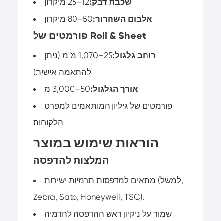
שכבת דבק:
12–25 מיקרון
אלבום השחרור:
50–80 מיקרון
פורמטים של Roll & Sheet
רוחב גלגול:
25–1,070 מ"מ (ניתן
להתאמה אישית)
50–3,000 מ'
אורך הגלגול:
פורמטים של גיליון המותאמים למפרט
הלקוחות
הוראות שימוש במוצר
המלצות להדפסה
מתאים למדפסות תרמיות ישירות (למשל,
Zebra, Sato, Honeywell, TSC).
שמור על ניקיון ראש ההדפסה להדמיה