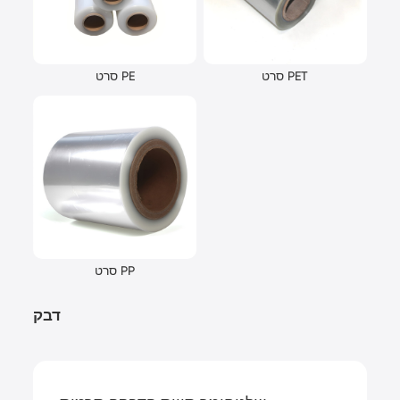
סרט PET
סרט PE
סרט PP
דבק