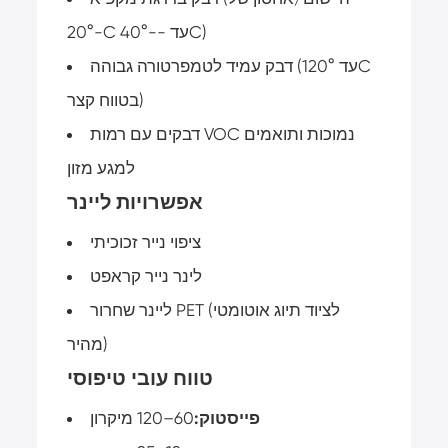
-20°C עד --40°C)
דבק עמיד לטמפרטורה גבוהה (עד 120°C
בטווח קצר)
דבקים עם רמות VOC נמוכות ותואמים
למגע מזון
אפשרויות ליינר
ציפוי נייר זכוכיתי
לינר נייר קראפט
ליינר שחרור PET (לציוד תיוג אוטומטי
מהיר)
טווח עובי טיפוסי
פייסטוק:
60–120 מיקרון