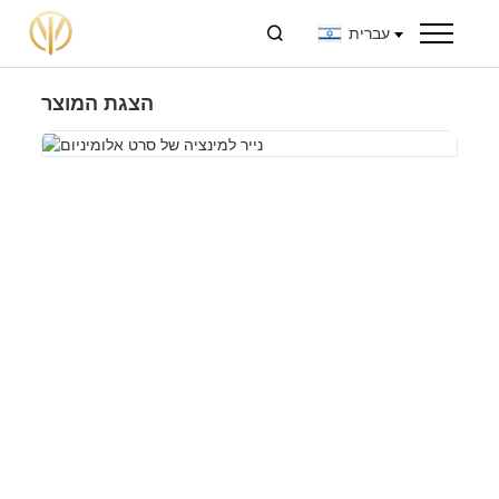
עברית

הצגת המוצר