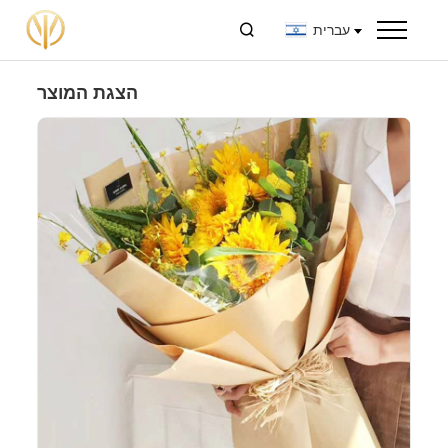
עברית

הצגת המוצר