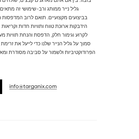
בזבוז. בין אם אתם מארגנים קבצים, שולחים מ
גליל נייר ממותג ורב-שימושי זה מתאי
בביצועים מקצועיים. תואם לרוב המדפסות 
הידבקות ארוכת טווח ותוויות חדות וקריאות
לקרוע וגימור חלק, הדפסת והנחת תוויות מעו
סמוך על גליל הנייר שלנו כדי לייעל את זרימ
הפרודוקטיביות ולשמור על סביבה מסודרת ומאורג
בפתרון פ
info@targanix.com