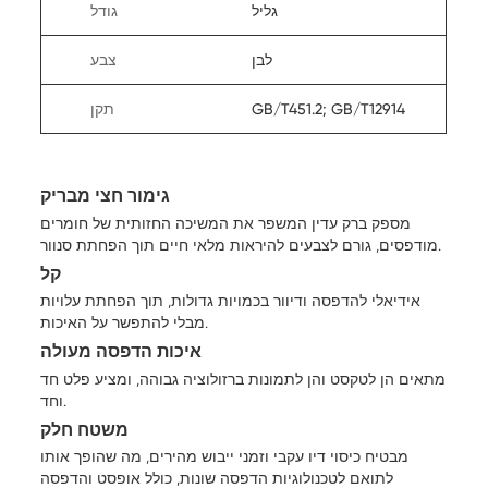
גליל
גודל
לבן
צבע
GB/T451.2; GB/T12914
תקן
גימור חצי מבריק
מספק ברק עדין המשפר את המשיכה החזותית של חומרים
מודפסים, גורם לצבעים להיראות מלאי חיים תוך הפחתת סנוור.
קל
אידיאלי להדפסה ודיוור בכמויות גדולות, תוך הפחתת עלויות
מבלי להתפשר על האיכות.
איכות הדפסה מעולה
מתאים הן לטקסט והן לתמונות ברזולוציה גבוהה, ומציע פלט חד
וחד.
משטח חלק
מבטיח כיסוי דיו עקבי וזמני ייבוש מהירים, מה שהופך אותו
לתואם לטכנולוגיות הדפסה שונות, כולל אופסט והדפסה