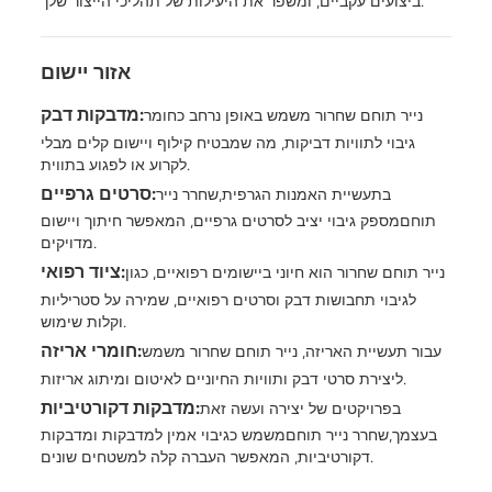
ביצועים עקביים, ומשפר את היעילות של תהליכי הייצור שלך.
אזור יישום
מדבקות דבק:
נייר תוחם שחרור משמש באופן נרחב כחומר
גיבוי לתוויות דביקות, מה שמבטיח קילוף ויישום קלים מבלי
לקרוע או לפגוע בתווית.
סרטים גרפיים:
בתעשיית האמנות הגרפית,
שחרר נייר
תוחם
מספק גיבוי יציב לסרטים גרפיים, המאפשר חיתוך ויישום
מדויקים.
ציוד רפואי:
נייר תוחם שחרור הוא חיוני ביישומים רפואיים, כגון
לגיבוי תחבושות דבק וסרטים רפואיים, שמירה על סטריליות
וקלות שימוש.
חומרי אריזה:
עבור תעשיית האריזה, נייר תוחם שחרור משמש
ליצירת סרטי דבק ותוויות החיוניים לאיטום ומיתוג אריזות.
מדבקות דקורטיביות:
בפרויקטים של יצירה ועשה זאת
בעצמך,
שחרר נייר תוחם
משמש כגיבוי אמין למדבקות ומדבקות
דקורטיביות, המאפשר העברה קלה למשטחים שונים.