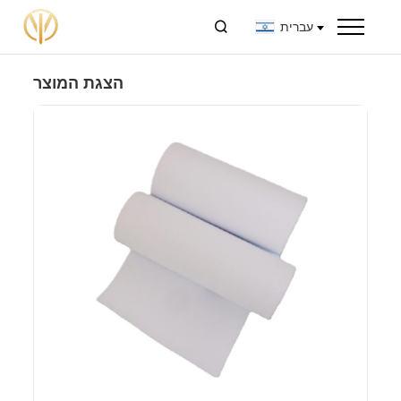
עברית

הצגת המוצר