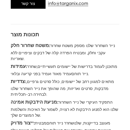
info@targanix.com
צור קשר
תכונות מוצר
משטח שחרור חלק:
נייר השחרור שלנו מספק משטח שחרור
עקבי וחלק, ומבטיח הפרדה קלה של דבקים וציפויים ללא
שאריות.
עמידות:
מתוכנן לעמוד בדרישות של יישומים תעשייתיים,
שחרר
עמיד מאוד ועמיד בפני קריעה ובלאי.
נייר תוחם
צדדיות:
מתאים למגוון רחב של יישומים, כולל סרטים גרפיים,
מדבקות, סרטים ואריזות, מה שהופך את נייר השחרור שלנו
לבחירה רב-תכליתית.
מניעת הידבקות אמינה:
התפקיד העיקרי של נייר השחרור
שלנו הוא למנוע הידבקות לא רצויה, לשמור על האיכות והשלמות
של המוצרים שלך.
ייצור מדויק:
מעוצב בדייקנות, שלנו
שחרר נייר תוחם
מבטיח