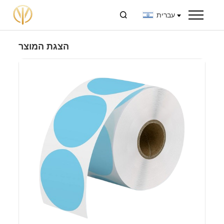
עברית

הצגת המוצר