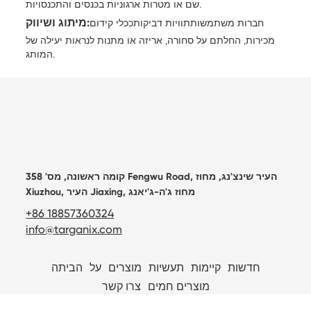
שם או מטרות ארגוניות בכנסים והתכנסויות.
מיתוג ושיווק:
חברות משתמשות
תוויות דביקות
ככלי קידום
מכירות, החלתם על סחורה, אריזה או מתנות לנראות יעילה של
המותג.
קומה ראשונה, מס' 358 Fengwu Road, העיר שינצ'נג, מחוז
Xiuzhou, העיר Jiaxing, מחוז ג'ה-ג'יאנג
+86 18857360324
info@targanix.com
חדשות
קיימות
תעשיות
מוצרים
על
הביתה
מוצרים חמים
צרו קשר