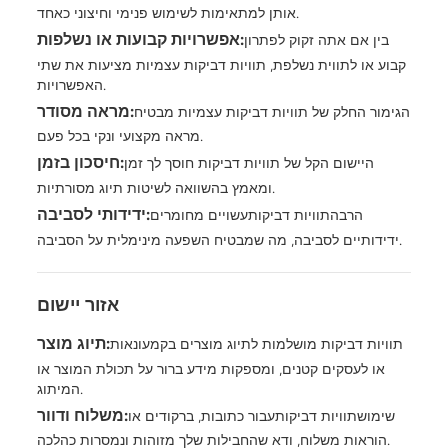
אותן למתאימות לשימוש פנימי וחיצוני כאחד.
אפשרויות קבועות או נשלפות:
בין אם אתה זקוק לפתרון
קבוע או לתווית נשלפת, תוויות דביקות עצמיות מציעות את שתי
האפשרויות.
מראה מסודר:
הגימור החלק של תוויות דביקות עצמיות מבטיח
מראה מקצועי ונקי בכל פעם.
חיסכון בזמן:
היישום הקל של תוויות דביקות חוסך לך זמן
ומאמץ בהשוואה לשיטות תיוג מסורתיות.
ידידותי לסביבה:
הרבה
תוויות דביקות
עשויים מחומרים
ידידותיים לסביבה, מה שמבטיח השפעה מינימלית על הסביבה.
אזור יישום
תיוג מוצר:
תוויות דביקות מושלמות לתיוג מוצרים בקמעונאות
או לעסקים קטנים, ומספקות מידע ברור על תכולת המוצר או
המיתוג.
משלוח ודוור:
שימוש
תוויות דביקות
עבור כתובות, ברקודים או
הוראות משלוח, ודא שהחבילות שלך מזוהות ונמסרות כהלכה.