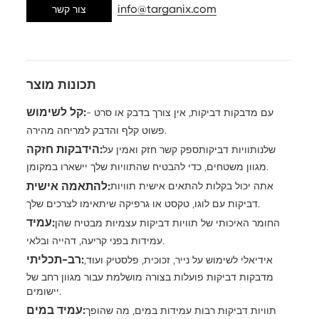
info@targanix.com
צור קשר
תכונות מוצר
קל לשימוש:
עם מדבקות דביקות, אין צורך בדבק או סרט -
פשוט קלף והדבק למריחה מהירה.
הידבקות חזקה:
שלנו
תוויות דביקות
ספק קשר חזק ואמין על
מגוון משטחים, כדי להבטיח שהתוויות שלך יישארו במקומן.
להתאמה אישית:
אתה יכול בקלות להתאים אישית תוויות
דביקות עם לוגו, טקסט או גרפיקה שיתאימו לצרכים שלך.
עמיד:
החומר האיכותי של תוויות דביקות עצמיות מבטיח שהן
עמידות בפני קריעה, דהייה ובלאי.
רב-תכליתי:
אידיאלי לשימוש על נייר, זכוכית, פלסטיק ועוד,
מדבקות דביקות פועלות בצורה מושלמת עבור מגוון רחב של
יישומים.
עמיד במים:
תוויות דביקות רבות עמידות במים, מה שהופך