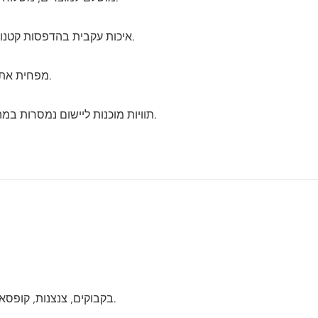
איכות עקבית בהדפסות קטנות או גדולות.
מפחית את הצורך בדבקים נוספים או בתיוג ידני.
תוויות מוכנות ליישום נמסרות במהירות כדי לעמוד בלוחות זמנים.
בקבוקים, צנצנות, קופסאות ואריזות למוצרי קמעונאות או מזון.