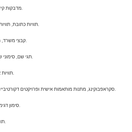
מדבקות קידום, הגרלות ומרצ'נדייז לאירועים.
תוויות כתובת, תוויות ברקוד ומעקב אחר מלאי.
קבצי משרד, תיקיות, ארגזי אחסון וארגון ביתי.
תגי שם, סימוני שולחנות ותוויות מתנות למסיבה.
תוויות אזהרה, סימני סיכון ותגי הוראות.
סקראפבוקינג, מתנות מותאמות אישית ופרויקטים דקורטיביים.
סימון דגימות, בקבוקי מרשם ותיוג ציוד.
תוויות ספרים, ציוד לכיתה וחומרי סטודנטים.