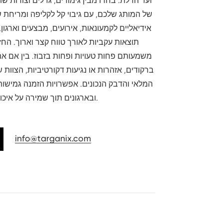
ועד הדלת. בחרו מבין גימורים, גדלים וצורות ש
של המותג שלכם, עם גיבוי קל לקליפה ומריחת ש
אידיאליים לקמעונאות, אירועים, מבצעים וארגון
תוצאות עקביות לאורך טווח קצר וארוך. החז
משמעותם פחות טעויות ופחות בזבוז. בין אם את
ברקודים, אזהרות או נגיעות דקורטיביות, הצוות 
המלאי והדבק הנכונים. אפשרויות הזמנה גמיש
ובארגונים תוך שמירה על איכות, דיוק ותמיכה בלקוחות.
info@targanix.com