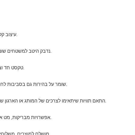
עיצוב קליפה והדבקה לתיוג מהיר וללא טרחה.
נדבק היטב למשטחים שונים כולל נייר, פלסטיק וזכוכית.
טקסט חד וצבעים חיים להצגה מקצועית.
שומר על בהירות גם בסביבות לחות או רגישות לטיפול.
התאם תוויות שיתאימו לצרכים של המותג או הארגון שלך.
אפשרויות מבריקות, מט או שקופות לשיפור האסתטיקה.
מושלם למוצרים, משלוחים, מבצעים או ארגון אישי.