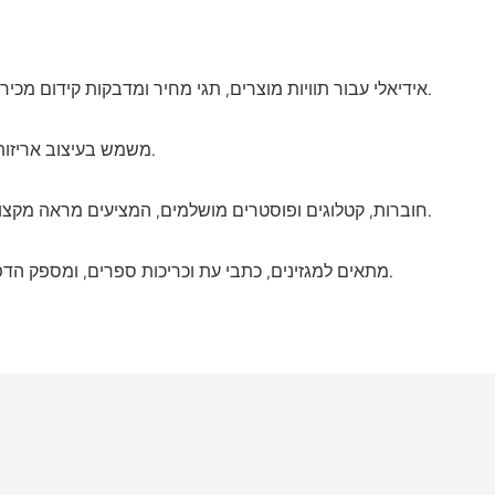
אידיאלי עבור תוויות מוצרים, תגי מחיר ומדבקות קידום מכירות בהן צבע תוסס וטקסט חד הם חיוניים.
משמש בעיצוב אריזותליצירת מראה מושך הבולט על המדפים.
חוברות, קטלוגים ופוסטרים מושלמים, המציעים מראה מקצועי עם שכפול צבעים מעולה.
מתאים למגזינים, כתבי עת וכריכות ספרים, ומספק הדפסה באיכות גבוהה עם סנוור מופחת.