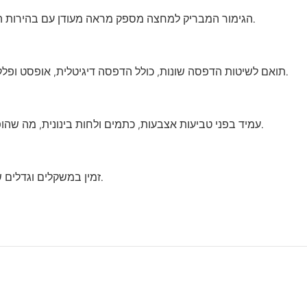
הגימור המבריק למחצה מספק מראה מעודן עם בהירות הדפסה משופרת, מושלם הן לטקסט והן לתמונות.
תואם לשיטות הדפסה שונות, כולל הדפסה דיגיטלית, אופסט ופלקסוגרפיה, מה שמבטיח תוצאות הדפסה מצוינות.
עמיד בפני טביעות אצבעות, כתמים ולחות בינונית, מה שהופך אותו למתאים לשימוש חיצוני פנימי וקל כאחד.
זמין במשקלים וגדלים שונים כדי להתאים לצרכי הדפסה ויישומים שונים.