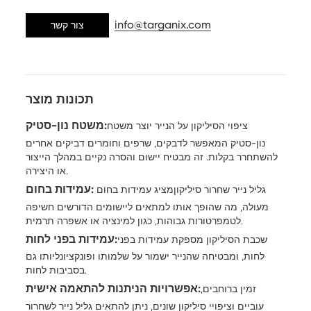
info@targanix.com
צור קשר
תכונות מוצר
משטח נון-סטיק:
ציפוי הסיליקון על הנייר יוצר משטח
נון-סטיק המאפשר לדבקים, שרפים וחומרים דביקים אחרים
להשתחרר בקלות. זה מבטיח יישום והסרה נקיים במהלך הייצור
או היצירה.
עמידות בחום:
גליל נייר שחרור סיליקון
מציג עמידות בחום
מעולה, מה שהופך אותו למתאים ליישומים הדורשים חשיפה
לטמפרטורות גבוהות, כגון למינציה או אשפרה תרמית.
עמידות בפני לחות:
שכבת הסיליקון מספקת עמידות בפני
לחות, ומבטיחה שהנייר ישמור על שלמותו ופונקציונליותו גם
בסביבות לחות.
אפשרויות הניתנות להתאמה אישית:
זמין ברוחבים,
עוביים וציפויי סיליקון שונים, ניתן להתאים גליל נייר לשחרור