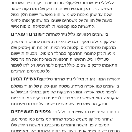
על
גלילי נייר שחרור סיליקון
לייצור תוויות דביקות. נייר השחרור
משמש כנייר מגן, ומבטיח שהגב הדביק של המדבקות יישאר
שלם עד שהן מוכנות לשימוש. הוא מאפשר יישום חלק ונטול
בועות של תוויות על משטחים שונים, מה שהופך אותו לחיוני
לתעשיות כמו קמעונאות, לוגיסטיקה וטיפוח אישי.
יישומים רפואיים:
ביישומים רפואיים, גליל נייר לשחרור
סיליקון ממלא תפקיד מכריע ביצירת ספינות לחבישות פצעים,
מדבקות טרנסדרמיס וקלטות כירורגיות. תכונות הנון-סטיק שלו
מונעות נזק לחומרי ההדבקה במהלך הטיפול, ומבטיחות יישום
סטרילי ויעיל. התעשייה הרפואית מעריכה את החומר בשל
התאמתו לדבקים שונים, כולל דבקים לעור רגיש, ויכולתו לשמור
על סטנדרטים היגייניים.
תעשיית המזון:
תעשיית המזון נהנית מגלילי נייר שחרור סיליקון
ביישומים כמו אפייה ואריזה. משטח הנון-סטיק של הנייר מושלם
לציפוי מגשי אפייה, ומונע הידבקות של מזון במהלך הבישול או
ההקפאה. הוא משמש גם כמפריד לפריטים דביקים כמו סוכריות
ובצק, מה שמבטיח שהמוצרים ישמרו על צורתם ואיכותם.
ציפויים תעשייתיים:
בתחום הציפויים התעשייתיים, גליל נייר
שחרור סיליקון משמש כציפוי שחרור למוצרים כמו סרטי מגן,
למינציה פני השטח וחומרים מרוכבים. המשטח החלק שלו
מבטיח יישום ציפוי אחיד, בעוד שתכונות השחרור שלו מאפשרות