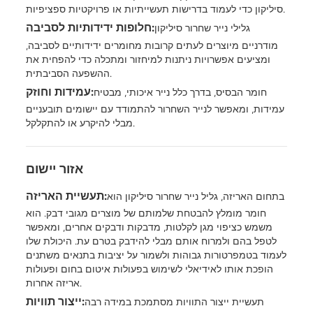
סיליקון כדי לעמוד בדרישות תעשייתיות או פרויקטיות ספציפיות.
חלופות ידידותיות לסביבה:
גלילי נייר שחרור סיליקון
מודרניים מיוצרים לעתים קרובות מחומרים ידידותיים לסביבה,
ומציעים אפשרויות ניתנות למיחזור ומתכלה כדי להפחית את
ההשפעה הסביבתית.
עמידות וחוזק:
חומר הבסיס, בדרך כלל נייר איכותי, מבטיח
עמידות, ומאפשר לנייר השחרור להתמודד עם יישומים תובעניים
מבלי להיקרע או להתקלקל.
אזור יישום
תעשיית האריזה:
בתחום האריזה, גליל נייר שחרור סיליקון הוא
חומר מומלץ להבטחת שלמותם של מוצרים מגובי דבק. הוא
משמש כציפוי מגן לקלטות, מדבקות ודבקים אחרים, ומאפשר
לטפל בהם ולמרוח אותם מבלי להידבק בטרם עת. היכולת שלו
לעמוד בטמפרטורות גבוהות ולשמור על יציבות בתנאים משתנים
הופכת אותו לאידיאלי לשימוש בפעולות איטום בחום ופעולות
אריזה אחרות.
ייצור תוויות:
תעשיית ייצור התוויות מסתמכת במידה רבה