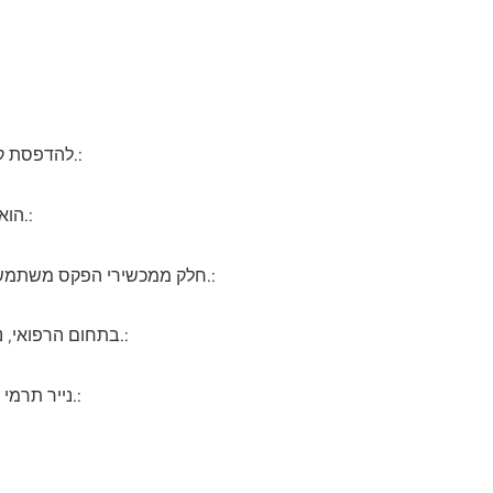
נייר תרמי נמצא בשימוש נפוץ במערכות נקודות מכירה (POS) להדפסת קבלות, חשבוניות ורשומות עסקאות.:
הוא משמש להדפסת תוויות וברקודים בקמעונאות, לוגיסטיקה וניהול מלאי בשל הדיוק והבהירות שלו.:
חלק ממכשירי הפקס משתמשים בנייר תרמי להדפסת פקסים נכנסים, תוך הסתמכות על הציפוי הרגיש לחום ליצירת טקסט ותמונות.:
בתחום הרפואי, נייר תרמי משמש להדפסת אלקטרוקרדיוגרמות (א.ק.ג/א.ק.ג) ודוחות אבחון אחרים.:
נייר תרמי משמש גם להדפסת כרטיסים, שוברים וכרטיסים לאירועים, מכיוון שהוא מאפשר ייצור מהיר ויעיל.: