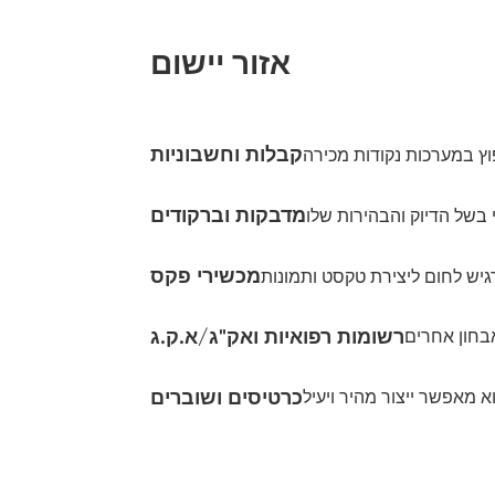
אזור יישום
קבלות וחשבוניות
מדבקות וברקודים
מכשירי פקס
רשומות רפואיות ואק"ג/א.ק.ג
כרטיסים ושוברים