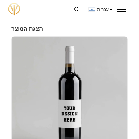
עברית

הצגת המוצר