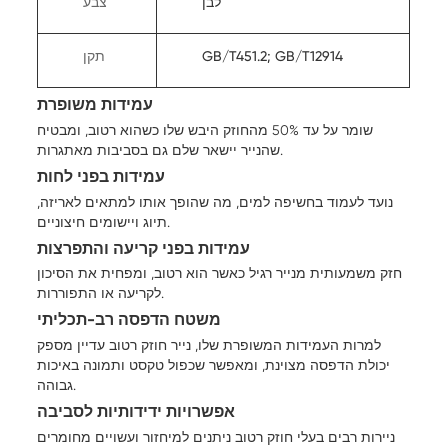
לבן
צבע
GB/T451.2; GB/T12914
תקן
עמידות משופרת
שומר על עד 50% מהחוזק היבש שלו כשהוא רטוב, ומבטיח
שהנייר יישאר שלם גם בסביבות מאתגרות.
עמידות בפני לחות
נועד לעמוד בחשיפה למים, מה שהופך אותו למתאים לאריזה,
תיוג ויישומים חיצוניים.
עמידות בפני קריעה והתפרצות
חזק משמעותית מנייר רגיל כאשר הוא רטוב, ומפחית את הסיכון
לקריעה או התפוררות.
משטח הדפסה רב-תכליתי
למרות העמידות המשופרת שלו, נייר חוזק רטוב עדיין מספק
יכולת הדפסה מצוינת, ומאפשר שכפול טקסט ותמונה באיכות
גבוהה.
אפשרויות ידידותיות לסביבה
ניירות רבים בעלי חוזק רטוב ניתנים למיחזור ועשויים מחומרים