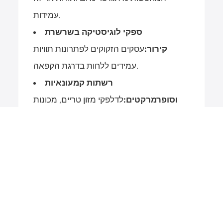
עמידות.
ספקי לוגיסטיקה בשרשרת
קירור:
עסקים הזקוקים לפתרונות תוויות
עמידים ללחות בדרגת הקפאה.
רשתות קמעונאיות
וסופרמרקטים:
לדלפקי מזון טריים, מכונות
שקילה ותוויות אריזה לשימוש יומיומי.
בתי דפוס וממירי תוויות:
אנשי מקצוע
הזקוקים לחומרי תוויות רב-תכליתיים
התואמים למכבשים פלקסו ודיגיטליים.
צור קשר
אנחנו כאן כדי לספק תמיכה מהירה ואמינה