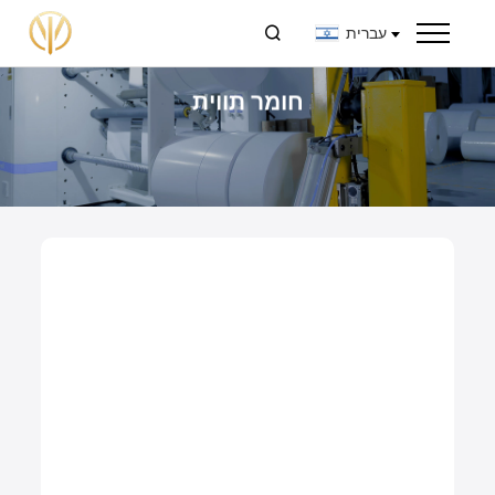
עברית

חומר תווית